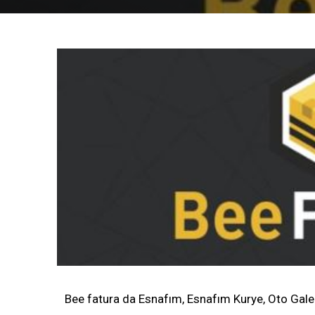
Ürünlerimiz
e-İmza
Diğer
Bee fatura da Esnafım, Esnafım Kurye, Oto Galeri 