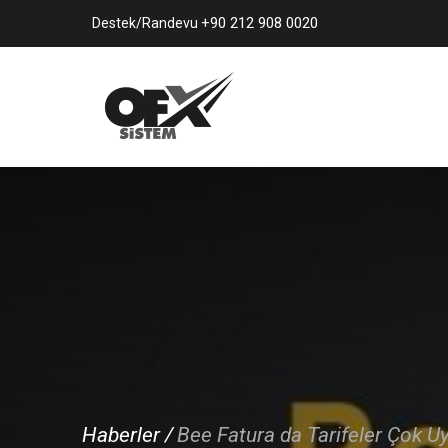
+90 212 908 0020
Destek/Randevu
Bize
Ulaşın
Kurumsal
Hakkımızda
İletişim
e-Donüşüm
ERP
Bulut
Sektöre Özel
e-Ticaret
Haberler /
Bee Fatura da Tarifeler Çok U