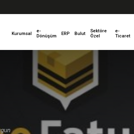
×
×
+90 212 908
0020
e-
Sektöre
e-
Kurumsal
ERP
Bulut
Dönüşüm
Özel
Ticaret
ygun