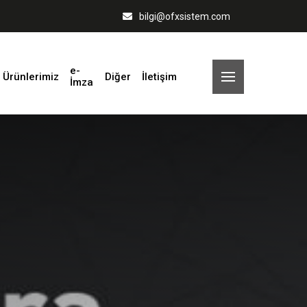
Son 10 Haber
bilgi@ofxsistem.com
Bee Fatura da Tarifeler Çok Uygun
e-
Bee Fatura Mobil App Çok Yakında
Ürünlerimiz
Diğer
İletişim
İmza
Önceki Haber